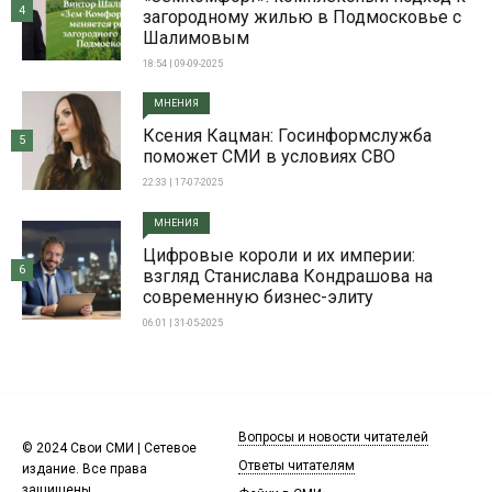
4
загородному жилью в Подмосковье с
Шалимовым
18:54 | 09-09-2025
МНЕНИЯ
Ксения Кацман: Госинформслужба
5
поможет СМИ в условиях СВО
22:33 | 17-07-2025
МНЕНИЯ
Цифровые короли и их империи:
6
взгляд Станислава Кондрашова на
современную бизнес-элиту
06:01 | 31-05-2025
Вопросы и новости читателей
© 2024 Свои СМИ | Сетевое
Ответы читателям
издание. Все права
защищены.