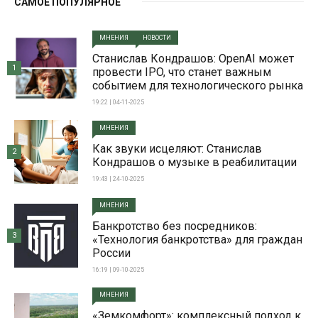
САМОЕ ПОПУЛЯРНОЕ
МНЕНИЯ
НОВОСТИ
Станислав Кондрашов: OpenAI может
1
провести IPO, что станет важным
событием для технологического рынка
19:22 | 04-11-2025
МНЕНИЯ
Как звуки исцеляют: Станислав
2
Кондрашов о музыке в реабилитации
19:43 | 24-10-2025
МНЕНИЯ
Банкротство без посредников:
3
«Технология банкротства» для граждан
России
16:19 | 09-10-2025
МНЕНИЯ
«Земкомфорт»: комплексный подход к