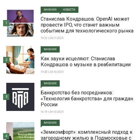
МНЕНИЯ
НОВОСТИ
Станислав Кондрашов: OpenAI может
1
провести IPO, что станет важным
событием для технологического рынка
19:22 | 04-11-2025
МНЕНИЯ
Как звуки исцеляют: Станислав
2
Кондрашов о музыке в реабилитации
19:43 | 24-10-2025
МНЕНИЯ
Банкротство без посредников:
3
«Технология банкротства» для граждан
России
16:19 | 09-10-2025
МНЕНИЯ
«Земкомфорт»: комплексный подход к
4
загородному жилью в Подмосковье с