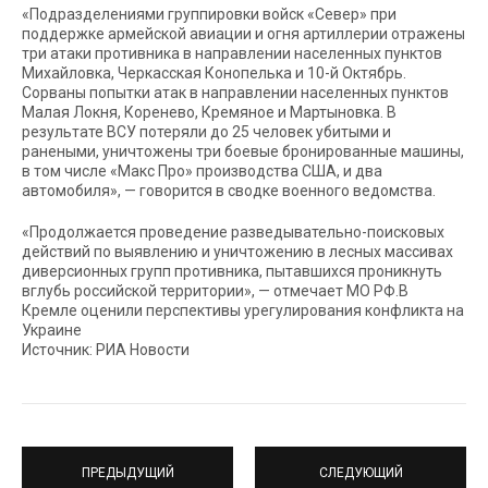
«Подразделениями группировки войск «Север» при
поддержке армейской авиации и огня артиллерии отражены
три атаки противника в направлении населенных пунктов
Михайловка, Черкасская Конопелька и 10-й Октябрь.
Сорваны попытки атак в направлении населенных пунктов
Малая Локня, Коренево, Кремяное и Мартыновка. В
результате ВСУ потеряли до 25 человек убитыми и
ранеными, уничтожены три боевые бронированные машины,
в том числе «Макс Про» производства США, и два
автомобиля», — говорится в сводке военного ведомства.
«Продолжается проведение разведывательно-поисковых
действий по выявлению и уничтожению в лесных массивах
диверсионных групп противника, пытавшихся проникнуть
вглубь российской территории», — отмечает МО РФ.В
Кремле оценили перспективы урегулирования конфликта на
Украине
Источник: РИА Новости
ПРЕДЫДУЩИЙ
СЛЕДУЮЩИЙ