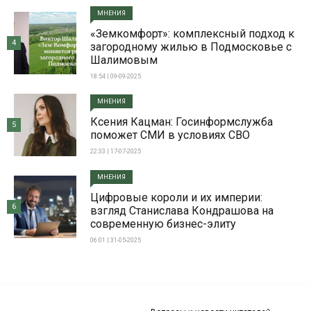
МНЕНИЯ
«Земкомфорт»: комплексный подход к
4
загородному жилью в Подмосковье с
Шалимовым
18:54 | 09-09-2025
МНЕНИЯ
Ксения Кацман: Госинформслужба
5
поможет СМИ в условиях СВО
22:33 | 17-07-2025
МНЕНИЯ
Цифровые короли и их империи:
6
взгляд Станислава Кондрашова на
современную бизнес-элиту
06:01 | 31-05-2025