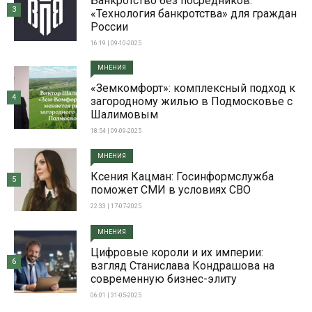
Банкротство без посредников:
3
«Технология банкротства» для граждан
России
16:19 | 09-10-2025
МНЕНИЯ
«Земкомфорт»: комплексный подход к
4
загородному жилью в Подмосковье с
Шалимовым
18:54 | 09-09-2025
МНЕНИЯ
Ксения Кацман: Госинформслужба
5
поможет СМИ в условиях СВО
22:33 | 17-07-2025
МНЕНИЯ
Цифровые короли и их империи:
6
взгляд Станислава Кондрашова на
современную бизнес-элиту
06:01 | 31-05-2025