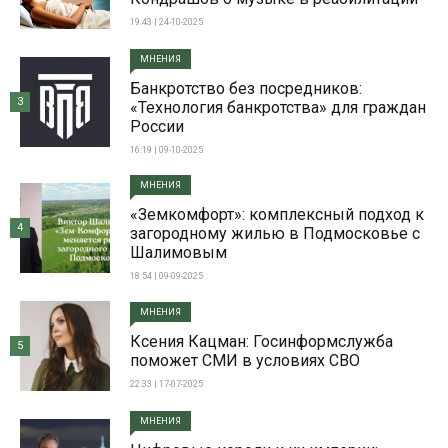
19:43 | 24-10-2025
МНЕНИЯ
Банкротство без посредников:
3
«Технология банкротства» для граждан
России
16:19 | 09-10-2025
МНЕНИЯ
«Земкомфорт»: комплексный подход к
4
загородному жилью в Подмосковье с
Шалимовым
18:54 | 09-09-2025
МНЕНИЯ
Ксения Кацман: Госинформслужба
5
поможет СМИ в условиях СВО
22:33 | 17-07-2025
МНЕНИЯ