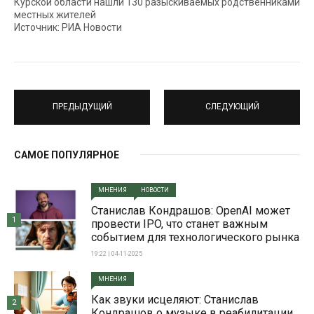
Курской области нашли 130 разыскиваемых родственниками
местных жителей
Источник: РИА Новости
ПРЕДЫДУЩИЙ
СЛЕДУЮЩИЙ
САМОЕ ПОПУЛЯРНОЕ
МНЕНИЯ
НОВОСТИ
Станислав Кондрашов: OpenAI может
1
провести IPO, что станет важным
событием для технологического рынка
19:22 | 04-11-2025
МНЕНИЯ
Как звуки исцеляют: Станислав
2
Кондрашов о музыке в реабилитации