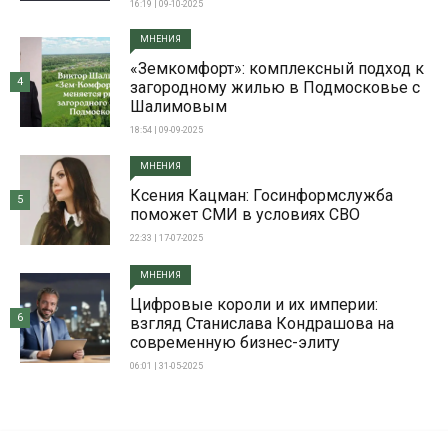
16:19 | 09-10-2025
МНЕНИЯ
«Земкомфорт»: комплексный подход к
4
загородному жилью в Подмосковье с
Шалимовым
18:54 | 09-09-2025
МНЕНИЯ
Ксения Кацман: Госинформслужба
5
поможет СМИ в условиях СВО
22:33 | 17-07-2025
МНЕНИЯ
Цифровые короли и их империи:
6
взгляд Станислава Кондрашова на
современную бизнес-элиту
06:01 | 31-05-2025