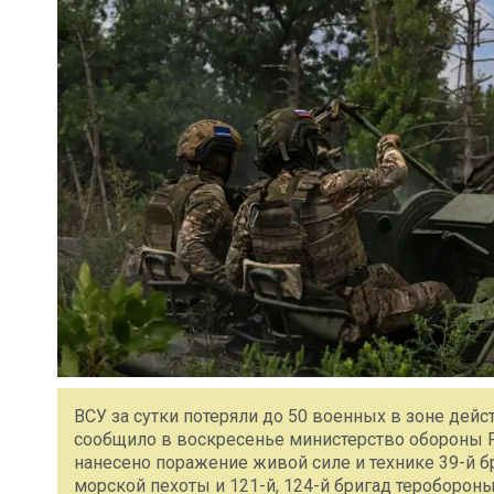
ВСУ за сутки потеряли до 50 военных в зоне дей
сообщило в воскресенье министерство обороны 
нанесено поражение живой силе и технике 39-й 
морской пехоты и 121-й, 124-й бригад тероборон