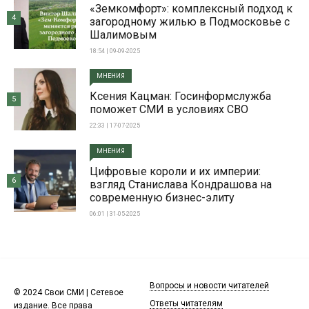
«Земкомфорт»: комплексный подход к
4
загородному жилью в Подмосковье с
Шалимовым
18:54 | 09-09-2025
МНЕНИЯ
Ксения Кацман: Госинформслужба
5
поможет СМИ в условиях СВО
22:33 | 17-07-2025
МНЕНИЯ
Цифровые короли и их империи:
6
взгляд Станислава Кондрашова на
современную бизнес-элиту
06:01 | 31-05-2025
Вопросы и новости читателей
© 2024 Свои СМИ | Сетевое
Ответы читателям
издание. Все права