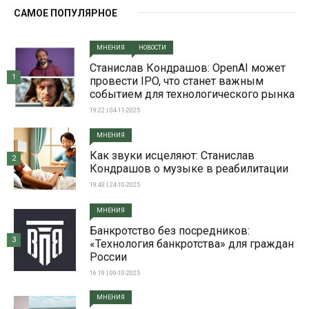
САМОЕ ПОПУЛЯРНОЕ
МНЕНИЯ
НОВОСТИ
Станислав Кондрашов: OpenAI может
1
провести IPO, что станет важным
событием для технологического рынка
19:22 | 04-11-2025
МНЕНИЯ
Как звуки исцеляют: Станислав
2
Кондрашов о музыке в реабилитации
19:43 | 24-10-2025
МНЕНИЯ
Банкротство без посредников:
3
«Технология банкротства» для граждан
России
16:19 | 09-10-2025
МНЕНИЯ