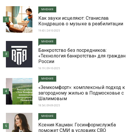
МНЕНИЯ
Как звуки исцеляют: Станислав
2
Кондрашов о музыке в реабилитации
19:43 | 24-10-2025
МНЕНИЯ
Банкротство без посредников:
3
«Технология банкротства» для граждан
России
16:19 | 09-10-2025
МНЕНИЯ
«Земкомфорт»: комплексный подход к
4
загородному жилью в Подмосковье с
Шалимовым
18:54 | 09-09-2025
МНЕНИЯ
Ксения Кацман: Госинформслужба
5
поможет СМИ в условиях СВО