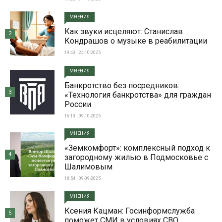
МНЕНИЯ
Как звуки исцеляют: Станислав
2
Кондрашов о музыке в реабилитации
19:43 | 24-10-2025
МНЕНИЯ
Банкротство без посредников:
3
«Технология банкротства» для граждан
России
16:19 | 09-10-2025
МНЕНИЯ
«Земкомфорт»: комплексный подход к
4
загородному жилью в Подмосковье с
Шалимовым
18:54 | 09-09-2025
МНЕНИЯ
Ксения Кацман: Госинформслужба
5
поможет СМИ в условиях СВО