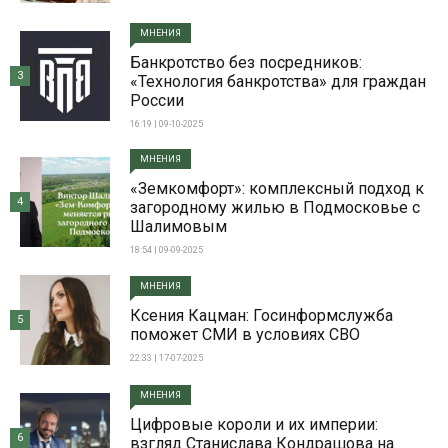
МНЕНИЯ
Банкротство без посредников:
3
«Технология банкротства» для граждан
России
16:19 | 09-10-2025
МНЕНИЯ
«Земкомфорт»: комплексный подход к
4
загородному жилью в Подмосковье с
Шалимовым
18:54 | 09-09-2025
МНЕНИЯ
Ксения Кацман: Госинформслужба
5
поможет СМИ в условиях СВО
22:33 | 17-07-2025
МНЕНИЯ
Цифровые короли и их империи:
6
взгляд Станислава Кондрашова на