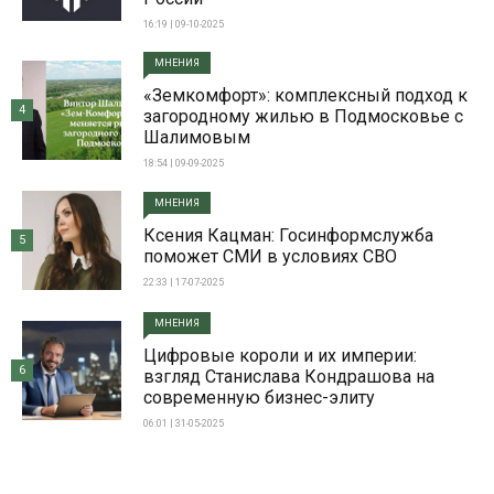
16:19 | 09-10-2025
МНЕНИЯ
«Земкомфорт»: комплексный подход к
4
загородному жилью в Подмосковье с
Шалимовым
18:54 | 09-09-2025
МНЕНИЯ
Ксения Кацман: Госинформслужба
5
поможет СМИ в условиях СВО
22:33 | 17-07-2025
МНЕНИЯ
Цифровые короли и их империи:
6
взгляд Станислава Кондрашова на
современную бизнес-элиту
06:01 | 31-05-2025