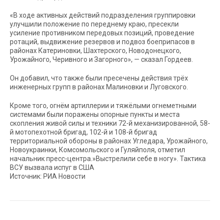
«В ходе активных действий подразделения группировки
улучшили положение по переднему краю, пресекли
усиление противником передовых позиций, проведение
ротаций, выдвижение резервов и подвоз боеприпасов в
районах Катериновки, Шахтерского, Новодонецкого,
Урожайного, Черивного и Загорного», — сказал Гордеев.
Он добавил, что также были пресечены действия трёх
инженерных групп в районах Малиновки и Луговского.
Кроме того, огнём артиллерии и тяжёлыми огнеметными
системами были поражены опорные пункты и места
скопления живой силы и техники 72-й механизированной, 58-
й мотопехотной бригад, 102-й и 108-й бригад
территориальной обороны в районах Угледара, Урожайного,
Новоукраинки, Комсомольского и Гуляйполя, отметил
начальник пресс-центра.»Выстрелили себе в ногу». Тактика
ВСУ вызвала испуг в США
Источник: РИА Новости