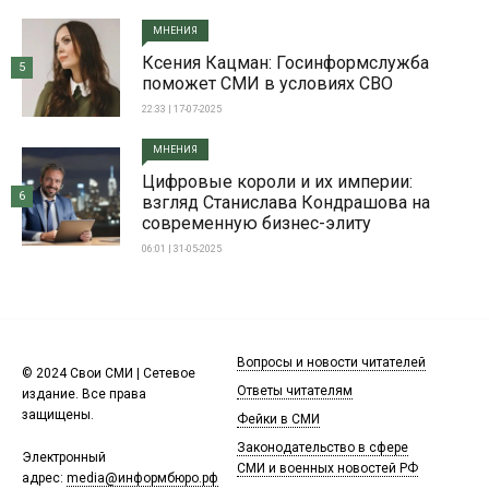
МНЕНИЯ
Ксения Кацман: Госинформслужба
5
поможет СМИ в условиях СВО
22:33 | 17-07-2025
МНЕНИЯ
Цифровые короли и их империи:
6
взгляд Станислава Кондрашова на
современную бизнес-элиту
06:01 | 31-05-2025
Вопросы и новости читателей
© 2024 Свои СМИ | Сетевое
Ответы читателям
издание. Все права
защищены.
Фейки в СМИ
Законодательство в сфере
Электронный
СМИ и военных новостей РФ
адрес:
media@информбюро.рф