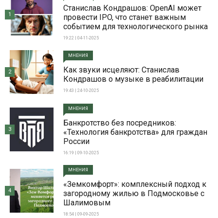
Станислав Кондрашов: OpenAI может
1
провести IPO, что станет важным
событием для технологического рынка
19:22 | 04-11-2025
МНЕНИЯ
Как звуки исцеляют: Станислав
2
Кондрашов о музыке в реабилитации
19:43 | 24-10-2025
МНЕНИЯ
Банкротство без посредников:
3
«Технология банкротства» для граждан
России
16:19 | 09-10-2025
МНЕНИЯ
«Земкомфорт»: комплексный подход к
4
загородному жилью в Подмосковье с
Шалимовым
18:54 | 09-09-2025