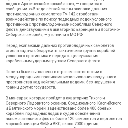
лодок в Арктической морской зоне», — говорится в
сообщении. «»В ходе лётной смены экипажи дальних
противолодочных самолетов Ту-142 отработали
взаимодействие по поиску подводных лодок условного
противника с противолодочными кораблями Северного
флота, действующими в акваториях Баренцева и Восточно-
Сибирского морей», — уточнили в МО РФ.
Перед экипажами дальних противолодочных самолётов
стояла задача обнаружить тактические группы кораблей
условного противника и передать целеуказания
корабельным ударным группам Северного флота.
Полеты были выполнены в строгом соответствии с
международными правилами использования воздушного
пространства над нейтральными водами, без нарушения
границ других государств.
В маневрах, которые пройдут в акваториях Тихого и
Северного Ледовитого океанов, Средиземного, Каспийского
и Балтийского морей, задействовано более 400 боевых
кораблей, подводных лодок и судов обеспечения
вспомогательного флота, более 120 самолетов и вертолетов
морской авиации ВМФ и ВКС, около 7000 единиц