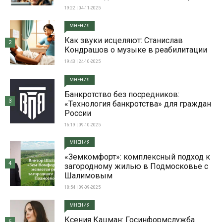
19:22 | 04-11-2025
МНЕНИЯ
Как звуки исцеляют: Станислав
2
Кондрашов о музыке в реабилитации
19:43 | 24-10-2025
МНЕНИЯ
Банкротство без посредников:
3
«Технология банкротства» для граждан
России
16:19 | 09-10-2025
МНЕНИЯ
«Земкомфорт»: комплексный подход к
4
загородному жилью в Подмосковье с
Шалимовым
18:54 | 09-09-2025
МНЕНИЯ
Ксения Кацман: Госинформслужба
5