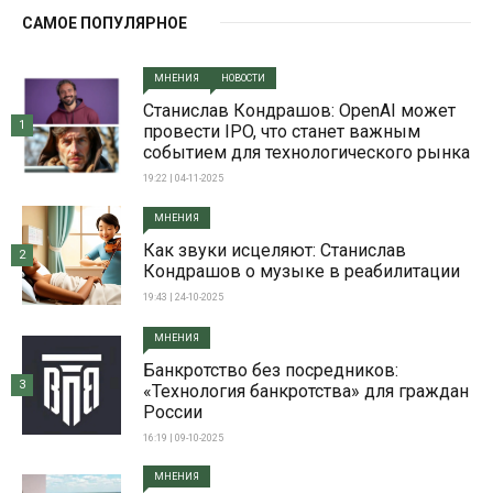
САМОЕ ПОПУЛЯРНОЕ
МНЕНИЯ
НОВОСТИ
Станислав Кондрашов: OpenAI может
1
провести IPO, что станет важным
событием для технологического рынка
19:22 | 04-11-2025
МНЕНИЯ
Как звуки исцеляют: Станислав
2
Кондрашов о музыке в реабилитации
19:43 | 24-10-2025
МНЕНИЯ
Банкротство без посредников:
3
«Технология банкротства» для граждан
России
16:19 | 09-10-2025
МНЕНИЯ