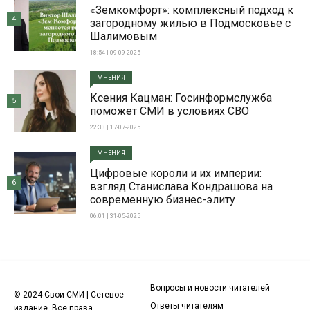
«Земкомфорт»: комплексный подход к
4
загородному жилью в Подмосковье с
Шалимовым
18:54 | 09-09-2025
МНЕНИЯ
Ксения Кацман: Госинформслужба
5
поможет СМИ в условиях СВО
22:33 | 17-07-2025
МНЕНИЯ
Цифровые короли и их империи:
6
взгляд Станислава Кондрашова на
современную бизнес-элиту
06:01 | 31-05-2025
Вопросы и новости читателей
© 2024 Свои СМИ | Сетевое
Ответы читателям
издание. Все права