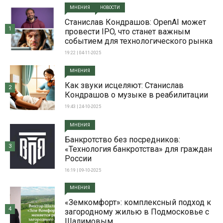
МНЕНИЯ
НОВОСТИ
Станислав Кондрашов: OpenAI может
1
провести IPO, что станет важным
событием для технологического рынка
19:22 | 04-11-2025
МНЕНИЯ
Как звуки исцеляют: Станислав
2
Кондрашов о музыке в реабилитации
19:43 | 24-10-2025
МНЕНИЯ
Банкротство без посредников:
3
«Технология банкротства» для граждан
России
16:19 | 09-10-2025
МНЕНИЯ
«Земкомфорт»: комплексный подход к
4
загородному жилью в Подмосковье с
Шалимовым