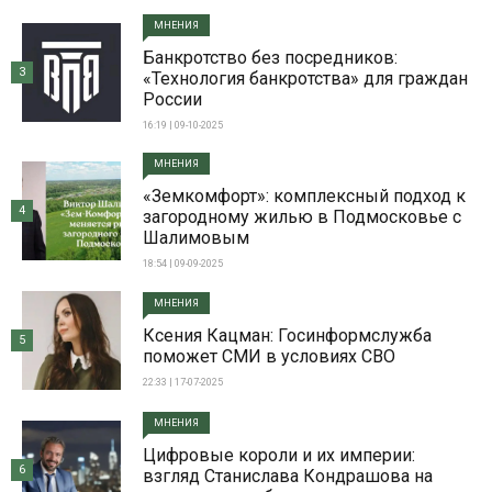
МНЕНИЯ
Банкротство без посредников:
3
«Технология банкротства» для граждан
России
16:19 | 09-10-2025
МНЕНИЯ
«Земкомфорт»: комплексный подход к
4
загородному жилью в Подмосковье с
Шалимовым
18:54 | 09-09-2025
МНЕНИЯ
Ксения Кацман: Госинформслужба
5
поможет СМИ в условиях СВО
22:33 | 17-07-2025
МНЕНИЯ
Цифровые короли и их империи:
6
взгляд Станислава Кондрашова на