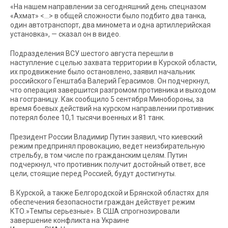
«На нашем направлении за сегодняшний день спецназом
«Ахмат» <…> в общей сложности было подбито два танка,
один автотранспорт, два миномета и одна артиллерийская
установка», — сказал он в видео.
Подразделения ВСУ шестого августа перешли в
наступление с целью захвата территории в Курской области,
их продвижение было остановлено, заявил начальник
российского Генштаба Валерий Герасимов. Он подчеркнул,
что операция завершится разгромом противника и выходом
на госграницу. Как сообщило 5 сентября Минобороны, за
время боевых действий на курском направлении противник
потерял более 10,1 тысячи военных и 81 танк.
Президент России Владимир Путин заявил, что киевский
режим предпринял провокацию, ведет неизбирательную
стрельбу, в том числе по гражданским целям. Путин
подчеркнул, что противник получит достойный ответ, все
цели, стоящие перед Россией, будут достигнуты.
В Курской, а также Белгородской и Брянской областях для
обеспечения безопасности граждан действует режим
КТО.»Темпы серьезные». В США спрогнозировали
завершение конфликта на Украине